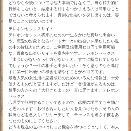
どうやら今後については他力本願ではなくて、自ら精力的に
行動をしないと、結婚する相手をつかまえるのは簡単なこと
ではないと考えられます。真剣な出会いを探し出すのは、容
易なことではないのです。
テレホンセックスサイト
テレホンセックス将来のための一生をかけた真剣な出会い
や、恋愛の対象となるパートナーとの出会いを果たしたい世
の中の皆様方のために、ご利用登録費用ゼロ円で利用可能
な、優良な出会いサイトを案内中です。テレホンセックス
「出会いがないから仕方がない」と、すでに断念していない
でしょうか？一生の相手と出会いたい！そう思うのなら逃げ
ずに第一に出会いの機会を増やすことが不可欠です。
最近人気の女性用の恋愛成功のためのいろんな情報は、十分
使えるものだと言えますが、だけど一番価値があるものは、
相手の方からの「大好きだよ」の一言に尽きます。テレホン
セックス
心理学で説明することができるので、恋愛の場面でも有効だ
と思われます。お付き合いしたい人を見つけたら、その人の
状況などを念入りにリサーチして、チャンスを逃さす彼をあ
なたのものにしてください。
どうも現在の世の中はじっと機会を待つのではなくて、本人