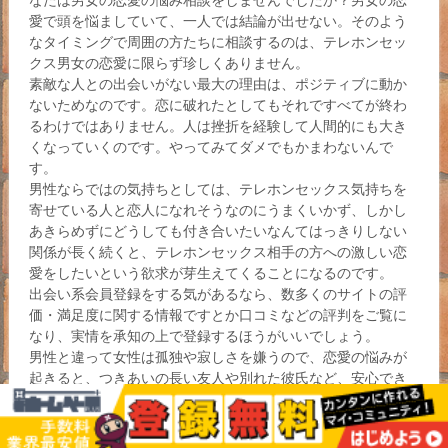
なたは男女の恋愛の悩み相談をしませんでしたか？男女の恋
愛で頭を悩ましていて、一人では結論が出せない。そのよう
なタイミングで周囲の方たちに相談するのは、テレホンセッ
クス男女の恋愛に限らず珍しくありません。
素敵な人との出会いがない最大の理由は、ポジティブに動か
ないためなのです。恋に破れたとしてもそれですべてが終わ
るわけではありません。人は挫折を経験して人間的にも大き
くなっていくのです。やってみてダメでもかまわないんで
す。
男性ならではの気持ちとしては、テレホンセックス気持ちを
寄せている人と恋人になれそうなのにうまくいかず、しかし
あきらめずにどうしても付き合いたいなんてはっきりしない
関係が長く続くと、テレホンセックス相手の方への激しい恋
愛をしたいという欲求が芽生えてくることになるのです。
出会い系会員登録をする気があるなら、数多くのサイトの評
価・満足度に関する情報ですとか口コミなどの評判をご覧に
なり、実情を承知の上で登録するほうがいいでしょう。
男性と違って女性は孤独や寂しさを嫌うので、恋愛の悩みが
起きると、つきあいの長い友人や別れた彼氏など、安心でき
る人に吐露して気持ちを共有しているのです。