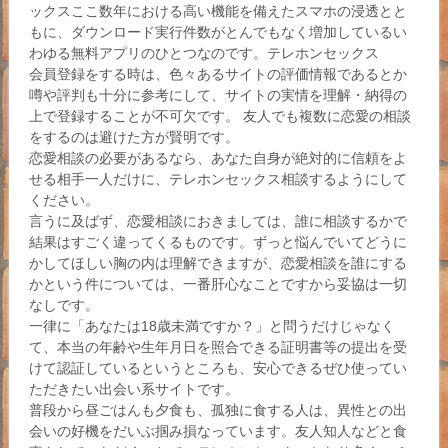
ックスここ数年における高い機能を備えたスマホの浸透とと
もに、ダウンロード実行件数がとんでもなく増加しているい
わゆる無料アプリのひとつなのです。テレホンセックス
会員登録をする時は、色々あるサイトの評価情報であるとか
噂や評判も十分に参考にして、サイトの実情を理解・納得の
上で登録することが不可欠です。 友人でも複数に恋愛の相談
をするのは避けた方が賢明です。
恋愛相談の必要があるなら、あなた自身が絶対的に信頼をよ
せる相手一人だけに、テレホンセックス相談するようにして
ください。
言うに及ばず、恋愛相談におきましては、誰に相談するかで
結果はすごく違ってくるものです。ずっと悩んでいてどうに
かしてほしい胸の内は理解できますが、恋愛相談を誰にする
かという件については、一番肝心なことですから妥協は一切
なしです。
一律に「あなたは18歳未満ですか？」と問うだけじゃなく
て、本当の年齢や生年月日を照合できる証明書等の提出を受
けて認証しているというところも、安心できるぜひ使ってい
ただきたい出会い系サイトです。
普段から昼ごはんも夕食も、孤独に食する人は、異性との出
会いの好機をだいぶ掴み損なっています。友人知人などと食