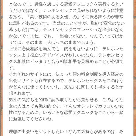
となのです。男性を虜にする恋愛テクニックを実行するとい
うだけではなく、テレホンセックス見破られないように注意
を払う、「高い技術のある女優」のように振る舞うのが非常
に意味があるのです。 当然のことですが、単純で変化のない
暮らしだけでは、テレホンセックスフレッシュな出会いなん
かないですよね。でも、「出会いがない」なんていってばか
りでは、そのまま一人ぼっちのままでしょう。
上役に恋愛相談を頼んでも、的を射ないように、テレホンセ
ックスより役立つアドバイスが欲しいのなら、テレホンセッ
クス相談にピッタリと合う相談相手を見極めることが必須で
す。
それぞれのサイトには、決まった額の料金制度を導入済みの
出会いサイトも存在するので、テレホンセックスそこのほう
がどんなに使ってもいいし、支払いに関しても得をすると予
想されます。
男性の気持ちを的確に読み取りながら寛がせる。このような
女の人はとても魅力的です。そんなオシャレでカッコいい女
性になるために、いろいろな恋愛テクニックをここから一緒
に勉強してくださいね。
理想の出会いをゲットしたい！なんて気持ちがあるのは、み