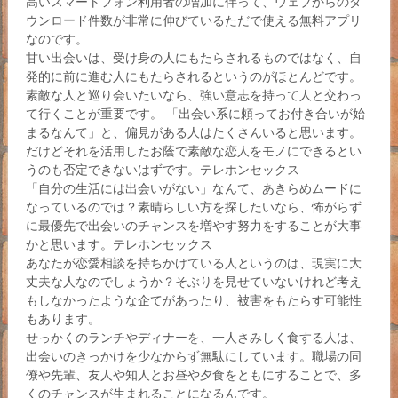
高いスマートフォン利用者の増加に伴って、ウェブからのダ
ウンロード件数が非常に伸びているただで使える無料アプリ
なのです。
甘い出会いは、受け身の人にもたらされるものではなく、自
発的に前に進む人にもたらされるというのがほとんどです。
素敵な人と巡り会いたいなら、強い意志を持って人と交わっ
て行くことが重要です。 「出会い系に頼ってお付き合いが始
まるなんて」と、偏見がある人はたくさんいると思います。
だけどそれを活用したお蔭で素敵な恋人をモノにできるとい
うのも否定できないはずです。テレホンセックス
「自分の生活には出会いがない」なんて、あきらめムードに
なっているのでは？素晴らしい方を探したいなら、怖がらず
に最優先で出会いのチャンスを増やす努力をすることが大事
かと思います。テレホンセックス
あなたが恋愛相談を持ちかけている人というのは、現実に大
丈夫な人なのでしょうか？そぶりを見せていないけれど考え
もしなかったような企てがあったり、被害をもたらす可能性
もあります。
せっかくのランチやディナーを、一人さみしく食する人は、
出会いのきっかけを少なからず無駄にしています。職場の同
僚や先輩、友人や知人とお昼や夕食をともにすることで、多
くのチャンスが生まれることになるんです。