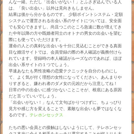
んな一緒。ただし「出会いがない！」とふさぎ込んでいる人
は、「良い出会い」以外は見向きもしません。
結果は後から分かるものです。 少額ポイントシステム・定額
システムで運営される出会い系のサイトについては、安全面
でも安心できますし、尚且つこのところ急速に数が増えてき
た中年以降の方や既婚者同士のオトナの男女の出会いを望む
際にも使っていただけます。
運命の人との真剣な出会いを十分に見込むことができる真面
目な婚活サイトでは、会員登録の際の本人確認が義務付けら
れています。登録時の本人確認がルーズなのであれば、ほぼ
出会い系サイトの１つでしょう。
早速あなたも男性攻略の恋愛テクニックを自分のものにし
て、よく気が付く理想の女性になってください。あんまりや
りすぎると、嫌われ者のダメ女の元凶だから注意してね！
日常の中の出会いに感づかないことこそが、根底にある原因
だと言っていいでしょう。
「出会いがない！」なんて文句ばかりつけずに、ちょっぴり
見方や感じ方を変えることで、素敵な出会いも夢ではなくな
るのです。
テレホンセックス
たちの悪い会員との接触はしないようにして、テレホンセッ
クス本当に会える相手をキッチリ選定することが何よりも大