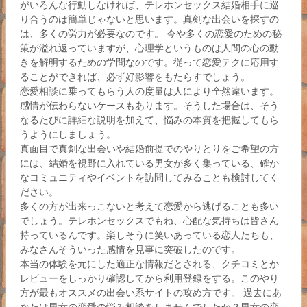
がいろんな行動しなければ、テレホンセックス結婚相手に巡
り合うのは簡単じゃないと思います。真剣な出会いを探すの
は、多くの労力が必要なのです。 今や多くの恋愛のための秘
策が溢れ返っていますが、心理学というものは人間の心の動
きを解明するための学問なのです。従って恋愛テクに応用す
ることができれば、必ず好影響をもたらすでしょう。
恋愛相談に乗ってもらう人の度量は人により全然違います。
感情が伝わらないケースもあります。そうした場合は、そう
なるたびに詳細な説明を加えて、悩みの本質を把握してもら
うようにしましょう。
真面目で真剣な出会いや結婚前提でのやりとりをご希望の方
には、結婚を視野に入れている男女が多く集っている、確か
なコミュニティやイベントを訪問してみることも検討してく
ださい。
多くの方が出来っこないと考えて恋愛から逃げることも多い
でしょう。テレホンセックスでもね、心配な気持ちは皆さん
持っているんです。楽しそうに笑いあっている恋人たちも、
みなさんそういった感情を見事に突破したのです。
本当の体験を元にした適正な情報だとされる、クチコミとか
レビューをしっかり確認してから利用登録をする。このやり
方が最もオススメの出会い系サイトの攻め方です。 過去にあ