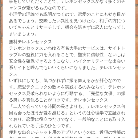
事をしていただくことで、テレホンセックスかなり多くのチ
ャンスが繋がるものなのです。
心理学の理論でも説明がつくので、恋愛のことにも効き目が
あるでしょう。交際したい異性を見つけたら、相手の方につ
いてちゃんとリサーチして、機会を逃さずに恋人になってし
まいましょう。
無料テレホンセックス
テレホンセックスいわゆる有名大手のサービスは、サイトト
ラブルの監視に力を入れることで、堅実に信頼性、ないしは
安全性を確保できるようになり、ハイクオリティーな出会い
系サイトと呼んでもいいくらいになりました。テレホンセッ
クス
いずれにしても、気づかれずに振る舞えるかが肝心なので
す。恋愛テクニックの数々を実践するのみならず、テレホン
セックス見破られないように行動する、「完璧な女優」の振
る舞いを真似ることがコツです。テレホンセックス
「二人で会っている時間の長さよりも、テレホンセックス何
回も会ったほうが愛を感じる」というのは心理学で立証され
ており、恋愛に役立つだけでなく、一般的なことにも取り入
れられている手法のひとつです。
便利な出会いチャット用のアプリというのは、近頃の性能の