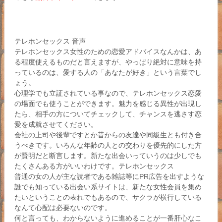
テレホンセックス 音声
テレホンセックス女性のための恋愛アドバイスなんかは、あ
る程度使えるものだと言えますが、やっぱり絶対に意味を持
っているのは、愛する人の「あなたが好き」という言葉でし
ょう。
心理学でも立証されている事なので、テレホンセックス恋愛
の場面でも使うことができます。魅力を感じる異性が出現し
たら、相手の方についてチェックして、チャンスを逃さす恋
愛を成就させてください。
会社の上司や後輩ですとか昔からの友達や同級生とも付き合
うべきです。いろんな年齢の人との交わりを優先的にした方
が賢明だと断言します。新たな出会いっていうのは少しでも
たくさんある方がいいわけです。テレホンセックス
普通の女の人が主な読者である雑誌等にPR広告を出すような
誰でも知っている出会い系サイトは、新たな女性会員を集め
たいということの表れでもあるので、サクラが横行している
なんて心配は必要ないのです。
何と言っても、わからないように進めることが一番肝心なこ