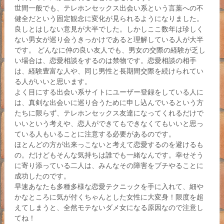
世間一般でも、テレホンセックス出会い系という言葉への不
健全だという固定観念に変化が見られるようになりました。
良しとはしない意見が大半でした。しかしここ数年は珍しく
ない男女が巡り会うきっかけであると理解している人が大半
です。 どんなに仲の良い友人でも、男女の交際の経験が乏し
い場合は、恋愛相談をするのは禁物です。恋愛相談の相手
は、経験豊富な人や、同じ男性と長期間交際を続けられてい
る人がいいと思います。
よく目にする出会い系サイトにユーザー登録をしている人に
は、真剣な出会いに巡り合うために申し込んでいるという方
たちに限らず、テレホンセックス友達になってくれるだけで
いいという考えや、恋人ができてもできなくてもいいと思っ
ている人もいることに注意する必要があるのです。
ほとんどの方が出来っこないと考えて恋愛するのを避けるも
の。だけどもそんな気持ちは誰でも一緒なんです。幸せそう
に寄り添っている二人は、みんなその障害をブチやることに
成功したのです。
早速あなたも多種多様な恋愛テクニックを手に入れて、細や
かなところに気が付くちゃんとした女性に大変身！限度を超
えてしまうと、全然モテないダメ女になる原因なので注意し
てね！