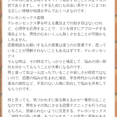
切でありますし、そうするためにも出会い系サイトにまつわ
る正しい情報や知識を学んでおくべきなのです。
テレホンセックス盗聴
テレホンセックス夢を叶える魔法までの効き目はないけれ
ど、心理学を応用することで、コツを得ずにアプローチする
場合よりも、男性の心をいくぶん熱くさせることが可能かも
しれません。
恋愛相談をお願いする人の度量は違うのが普通です。思って
いることが理解されないこともあるはずです。テレホンセッ
クス
そんな時は、その時点でしっかりと補足して、悩みの深い部
分を分かってもらうことが大事になるのです。
男と違って女は一人ぼっちでいることや寂しさが得意ではな
いので、恋愛の悩みが生まれた場合、学生時代からの友達や
過去の彼氏など、不安のない人物に告白して悩みを共有して
もらうのです。
何と言っても、気づかれずに振る舞えるかが一番肝心なこと
なのです。男性をその気にさせる恋愛テクニックを行うのは
もちろん、見破られないように注意する、テレホンセックス
「演技力の高い女優」をコピーすることが非常に意味がある